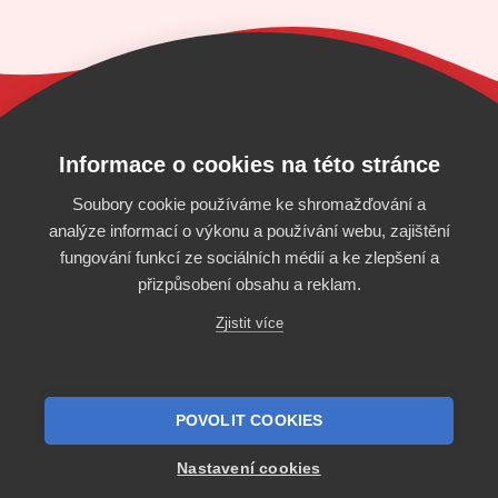
Automatický bidding za fixní cenu? Zkuste
Bidding
Fox.
Informace o cookies na této stránce
Soubory cookie používáme ke shromažďování a
analýze informací o výkonu a používání webu, zajištění
fungování funkcí ze sociálních médií a ke zlepšení a
přizpůsobení obsahu a reklam.
Zjistit více
Provozovatelem stránek je Bidding Fox
technologies, s.r.o., IČ 04677200.
Bidding Fox technologies, s.r.o. člen koncernu
POVOLIT COOKIES
Profitak group, s.r.o.
Podmínky užití
|
GDPR
|
Bidding BLOG
Nastavení cookies