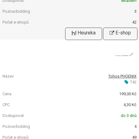
skladem
3
42
Heureka
E-shop
Tohos PHOENIX
T42
199,00 Kč
4,30 Kč
do 3 dnů
4
49