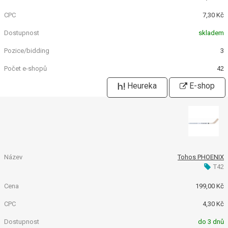
7,30 Kč
skladem
3
42
Heureka
E-shop
Tohos PHOENIX
T42
199,00 Kč
4,30 Kč
do 3 dnů