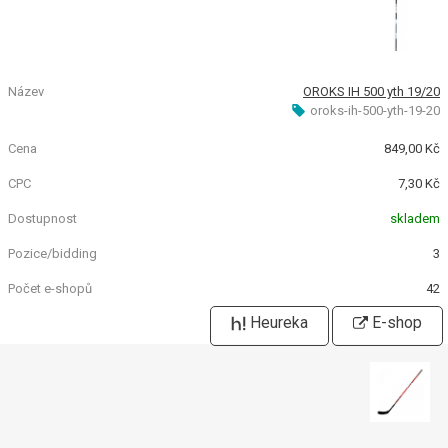
OROKS IH 500 yth 19/20
oroks-ih-500-yth-19-20
849,00 Kč
7,30 Kč
skladem
3
42
Heureka
E-shop