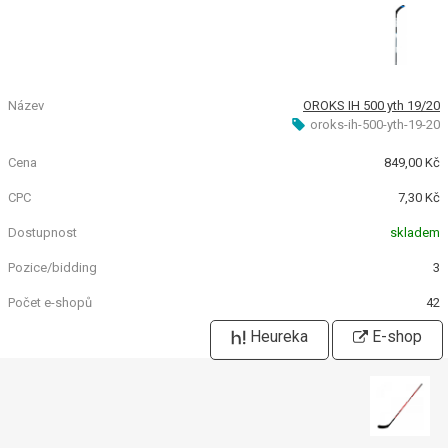
OROKS IH 500 yth 19/20
oroks-ih-500-yth-19-20
849,00 Kč
7,30 Kč
skladem
3
42
Heureka
E-shop