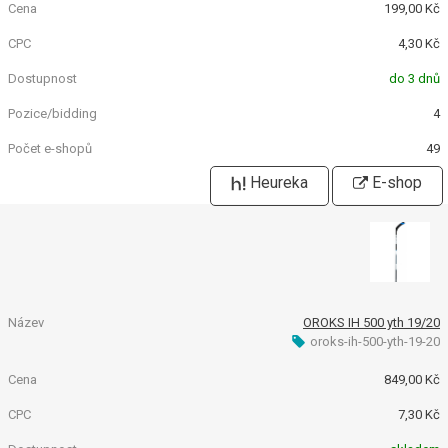
199,00 Kč
4,30 Kč
do 3 dnů
4
49
Heureka
E-shop
OROKS IH 500 yth 19/20
oroks-ih-500-yth-19-20
849,00 Kč
7,30 Kč