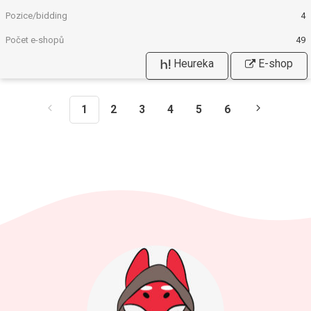
4
49
Heureka
E-shop
1
2
3
4
5
6