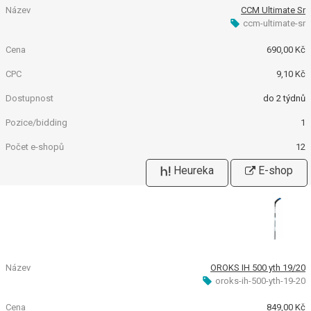
CCM Ultimate Sr
ccm-ultimate-sr
690,00 Kč
9,10 Kč
do 2 týdnů
1
12
Heureka
E-shop
OROKS IH 500 yth 19/20
oroks-ih-500-yth-19-20
849,00 Kč