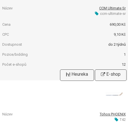
CCM Ultimate Sr
ccm-ultimate-sr
690,00 Kč
9,10 Kč
do 2 týdnů
1
12
Heureka
E-shop
Tohos PHOENIX
T42