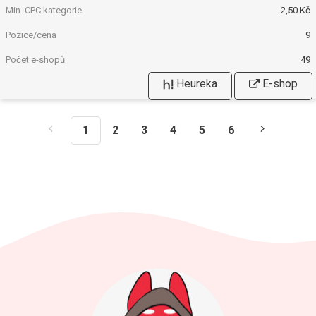
2,50 Kč
9
49
Heureka
E-shop
1
2
3
4
5
6