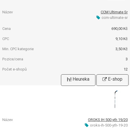
CCM Ultimate Sr
ccm-ultimate-sr
690,00 Kč
9,10 Kč
3,50 Kč
3
12
Heureka
E-shop
OROKS IH 500 yth 19/20
oroks-ih-500-yth-19-20