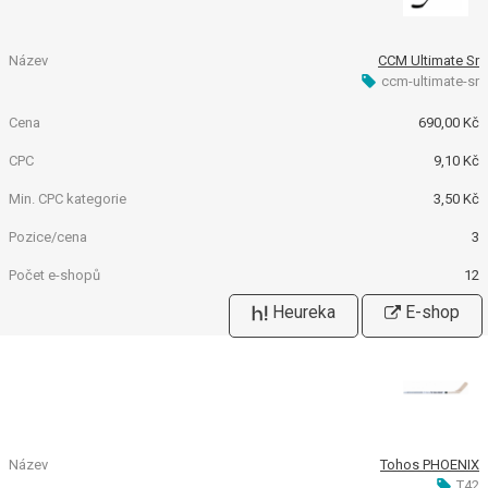
CCM Ultimate Sr
ccm-ultimate-sr
690,00 Kč
9,10 Kč
3,50 Kč
3
12
Heureka
E-shop
Tohos PHOENIX
T42