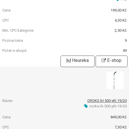
199,00 Kč
4,30 Kč
2,50 Kč
9
49
Heureka
E-shop
OROKS IH 500 yth 19/20
oroks-ih-500-yth-19-20
849,00 Kč
7,30 Kč