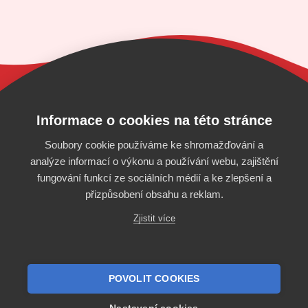
Automatický bidding za fixní cenu? Zkuste
Bidding
Fox.
Informace o cookies na této stránce
Soubory cookie používáme ke shromažďování a
analýze informací o výkonu a používání webu, zajištění
fungování funkcí ze sociálních médií a ke zlepšení a
přizpůsobení obsahu a reklam.
Zjistit více
Provozovatelem stránek je Bidding Fox
technologies, s.r.o., IČ 04677200.
Bidding Fox technologies, s.r.o. člen koncernu
POVOLIT COOKIES
Profitak group, s.r.o.