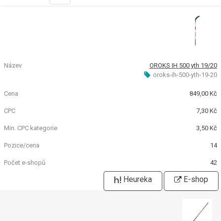
OROKS IH 500 yth 19/20
oroks-ih-500-yth-19-20
849,00 Kč
7,30 Kč
3,50 Kč
14
42
Heureka
E-shop