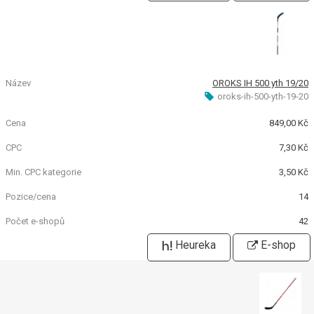
OROKS IH 500 yth 19/20
oroks-ih-500-yth-19-20
849,00 Kč
7,30 Kč
3,50 Kč
14
42
Heureka
E-shop